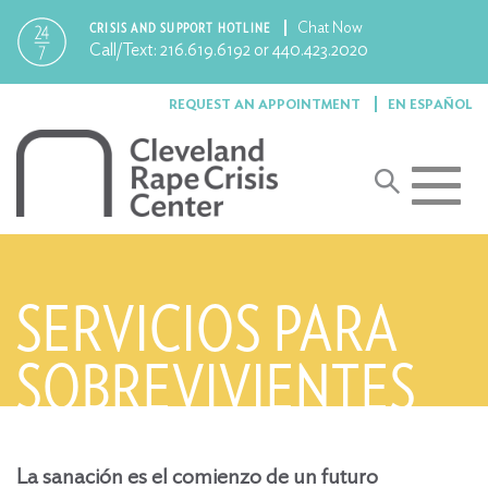
Chat Now
CRISIS AND SUPPORT HOTLINE
Call/Text:
216.619.6192
or
440.423.2020
REQUEST AN APPOINTMENT
EN ESPAÑOL
Toggle
navigat
SERVICIOS PARA
SOBREVIVIENTES
La sanación es el comienzo de un futuro